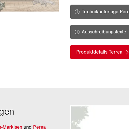
n-Markisen
und
Perea