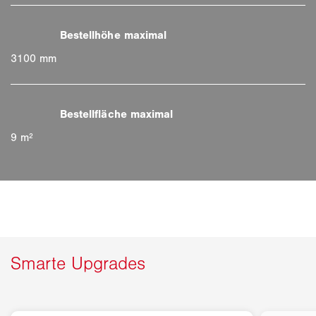
3100 mm
9 m²