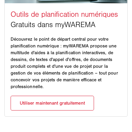
permettent de mieux visualiser cette diversité pour
ainsi simplifier le choix de la toile et obtenir ainsi la
protection solaire idéale.
Échantillons de lamelle : meilleure visibilité avec la
lamelle idéale
Découvrez le point de départ central pour votre
planification numérique : myWAREMA propose une
Qu'il s'agisse des brise-soleil orientables, des
multitude d'aides à la planification interactives, de
grandes lamelles ou des stores vénitiens pour
dessins, de textes d'appel d'offres, de documents
l'intérieur WAREMA, tous constituent de formidables
produit complets et d'une vue de projet pour la
protections solaires qui apportent des accents
gestion de vos éléments de planification – tout pour
conceptuels et confèrent par exemple aux façades un
concevoir vos projets de manière efficace et
style parfait. Les lamelles jouent un rôle décisif tant
professionnelle.
sur le plan esthétique que fonctionnel. Pour pouvoir
le démontrer à vos donneurs d'ordre, vous pouvez
également commander des modèles de nos profilés
de lamelle. Les maîtres d'ouvrage et les
modernisateurs peuvent ainsi se faire leur propre
idée de design et de fonctionnement des différentes
lamelles sur l'objet immobilier. Des nuanciers peuvent