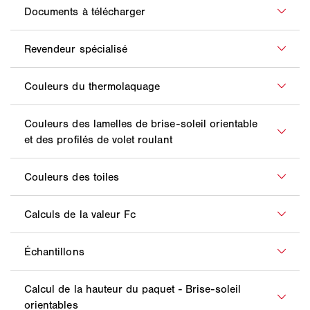
Nous sommes à votre disposition en cas de
problème et prêts à vous fournir des conseils
personnalisés. Utilisez la hotline pour les architectes,
Vous pouvez télécharger toutes les informations de
la hotline pour la physique de construction et la
produit dans notre
centre de téléchargement
.
construction durable, ainsi que notre hotline BIM.
Vous trouverez ici un revendeur spécialisé situé près
de chez vous :
Recherche de revendeurs spécialisés
WAREMA
Découvrez ici notre sélection de couleurs variées :
Monde des couleurs WAREMA
Découvrez ici notre sélection de couleurs variées :
couleurs de lamelle
et
couleurs de de profilé
Découvrez ici notre sélection de couleurs variées :
Assistant de collection WAREMA
Vous trouverez les calculs de la valeur Fc à la page
Physique de construction
.
Vous avez besoin de modèles pour votre
planification ? C'est avec plaisir que WAREMA vous