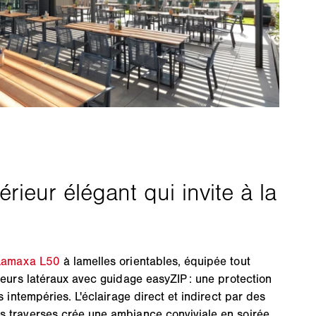
Lamaxa L50
à lamelles orientables, équipée tout
rieurs latéraux avec guidage easyZIP : une protection
es intempéries. L'éclairage direct et indirect par des
s traverses crée une ambiance conviviale en soirée.