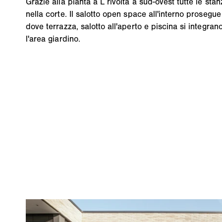
Grazie alla pianta a L rivolta a sud-ovest tutte le st
nella corte. Il salotto open space all'interno prosegue
dove terrazza, salotto all'aperto e piscina si integran
l'area giardino.