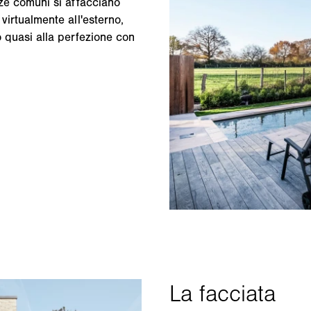
anze comuni si affacciano
 virtualmente all'esterno,
o quasi alla perfezione con