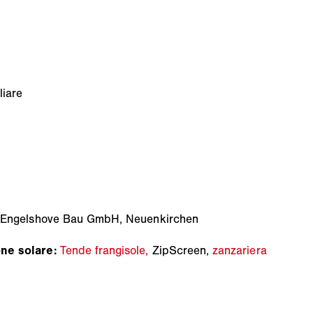
liare
:
Engelshove Bau GmbH, Neuenkirchen
one solare:
Tende frangisole,
ZipScreen,
zanzariera