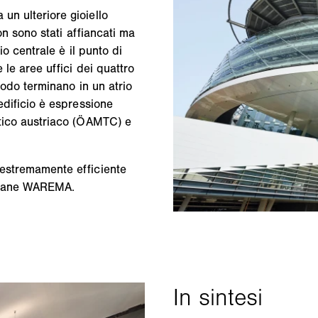
un ulteriore gioiello
non sono stati affiancati ma
rio centrale è il punto di
 le aree uffici dei quattro
snodo terminano in un atrio
'edificio è espressione
stico austriaco (ÖAMTC) e
 estremamente efficiente
eziane WAREMA.