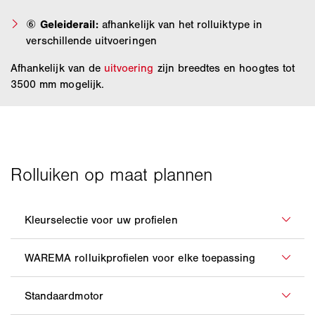
⑥
Geleiderail:
afhankelijk van het rolluiktype in
verschillende uitvoeringen
Afhankelijk van de
uitvoering
zijn breedtes en hoogtes tot
3500 mm mogelijk.
Met de kleurenpracht van WAREMA kunt u uw
rolluiken individueel aan de gevel aanpassen. U kunt
de kleuren van profielen en geleidrails individueel
WAREMA biedt een omvangrijk aanbod aan
combineren. De
profielkleuren
worden in twee
hoogwaardige
rolluikpantsers
die zijn afgestemd op