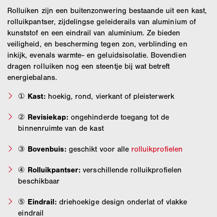
Rolluiken zijn een buitenzonwering bestaande uit een kast,
rolluikpantser, zijdelingse geleiderails van aluminium of
kunststof en een eindrail van aluminium. Ze bieden
veiligheid, en bescherming tegen zon, verblinding en
inkijk, evenals warmte- en geluidsisolatie. Bovendien
dragen rolluiken nog een steentje bij wat betreft
energiebalans.
①
Kast:
hoekig, rond, vierkant of pleisterwerk
②
Revisiekap:
ongehinderde toegang tot de
binnenruimte van de kast
③
Bovenbuis:
geschikt voor alle
rolluikprofielen
④
Rolluikpantser:
verschillende rolluikprofielen
beschikbaar
⑤
Eindrail:
driehoekige design onderlat of vlakke
eindrail