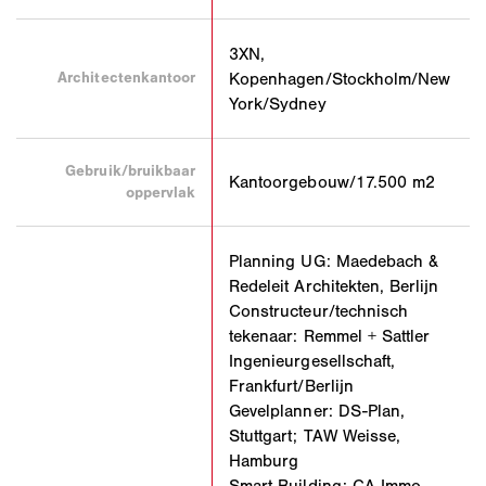
3XN,
Architectenkantoor
Kopenhagen/Stockholm/New
York/Sydney
Gebruik/bruikbaar
Kantoorgebouw/17.500 m2
oppervlak
Planning UG: Maedebach &
Redeleit Architekten, Berlijn
Constructeur/technisch
tekenaar: Remmel + Sattler
Ingenieurgesellschaft,
Frankfurt/Berlijn
Gevelplanner: DS-Plan,
Stuttgart; TAW Weisse,
Hamburg
Smart Building: CA Immo,