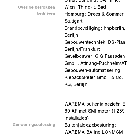
Wien; Thing-it, Bad
Overige betrokken
bedrijven
Homburg; Drees & Sommer,
Stuttgart
Brandbeveiliging: hhpberlin,
Berlijn
Gebouwentechniek: DS-Plan,
Berlijn/Frankfurt
Gevelbouwer: GIG Fassaden
GmbH, Attnang-Puchheim/AT
Gebouwen-automatisering:
Kieback&Peter GmbH & Co.
KG, Berlijn
WAREMA buitenjaloezieën E
80 AF met SMI motor (1.259
installaties)
Zonweringsoplossing
Buitenjaloeziebesturing:
WAREMA BAline LONMCM