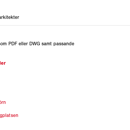
r som PDF eller DWG samt passande
der
örn
ggplatsen