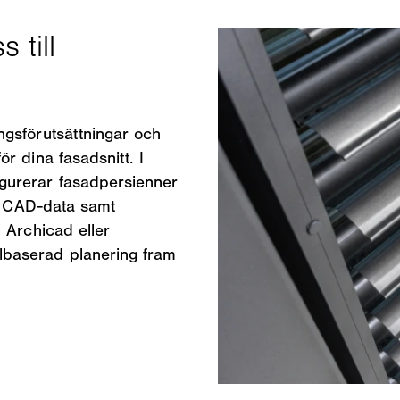
ngsförutsättningar och
r dina fasadsnitt. I
igurerar fasadpersienner
ra CAD-data samt
 Archicad eller
baserad planering fram