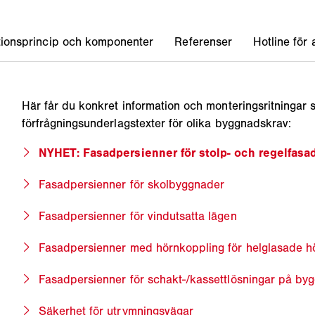
Här får du konkret information och monteringsritninga
förfrågningsunderlagstexter för olika byggnadskrav:
NYHET: Fasadpersienner för stolp- och regel­fasa
Fasadpersienner för skolbyggnader
Fasadpersienner för vindutsatta lägen
Fasadpersienner med hörnkoppling för helglasade h
Fasadpersienner för schakt-/kassettlösningar på by
Säkerhet för utrymningsvägar