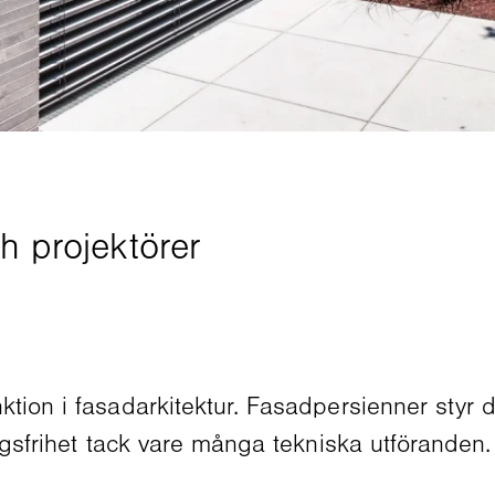
tion i fasadarkitektur. Fasadpersienner styr da
ingsfrihet tack vare många tekniska utföranden.