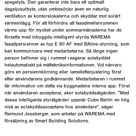
spegelyta. Den garanterar inte bara ett optimalt
dagsljusutbyte, utan ombesörjer även en naturlig
ventilation av kontorslokalerna och skyddar mot solärt
värmeinlägg. För att förhindra att fasadmellanrummen
värms upp för mycket under sommarmånaderna har de
försetts med inbyggda intelligent styrda WAREMA
fasadpersienner av typ E 80 AF med BAline-styrning, som
kan kommunicera med medarbetarna. Så länge ingen
person befinner sig i rummet reagerar solskyddet
helautomatiskt på mättekniksinformationen. Vid närvaro
görs en persiennkörning eller lamellefterjustering först
efter användarens godkännande. Medarbetaren i rummet
får information om detta via byggnadens interna app. Först
när användaren accepterar, sker solskyddsåtgärden. "Med
dessa intelligenta styråtgärder uppnår Cube Berlin en hög
nivå av solskyddsacceptans hos användare", säger
Reimund Jessberger, som arbetar på WAREMA med
försäljning av Smart Building Solutions.