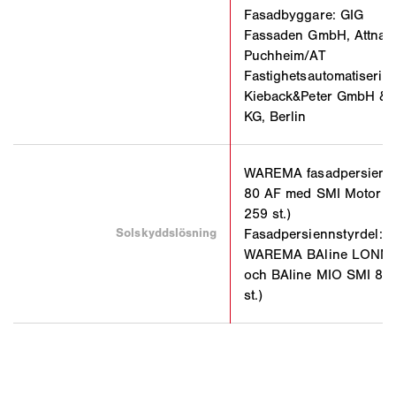
Fasadbyggare: GIG
Fassaden GmbH, Attnan
Puchheim/AT
Fastighetsautomatiserin
Kieback&Peter GmbH & 
KG, Berlin
WAREMA fasadpersienn
80 AF med SMI Motor (
259 st.)
Solskyddslösning
Fasadpersiennstyrdel:
WAREMA BAline LONM
och BAline MIO SMI 8I 
st.)