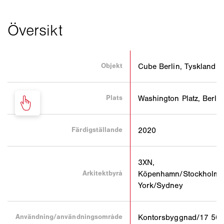
Objekt
Cube Berlin, Tyskland
Plats
Washington Platz, Berlin
Färdigställande
2020
3XN,
Arkitektbyrå
Köpenhamn/Stockholm
York/Sydney
Användning/användningsområde
Kontorsbyggnad/17 50