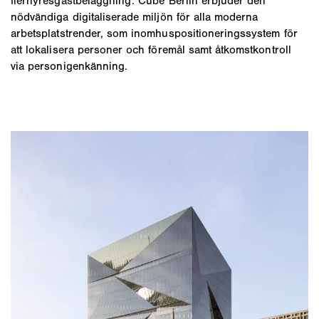
flerhyresgästbeläggning: Cube Berlin erbjuder den
nödvändiga digitaliserade miljön för alla moderna
arbetsplatstrender, som inomhuspositioneringssystem för
att lokalisera personer och föremål samt åtkomstkontroll
via personigenkänning.