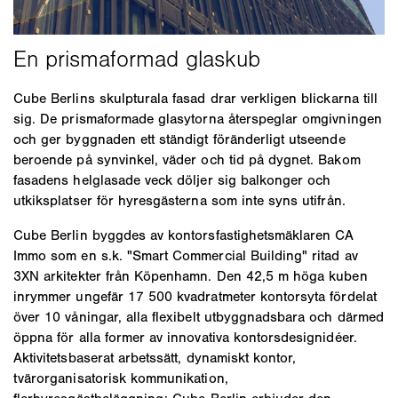
Cube Berlins skulpturala fasad drar verkligen blickarna till
sig. De prismaformade glasytorna återspeglar omgivningen
och ger byggnaden ett ständigt föränderligt utseende
beroende på synvinkel, väder och tid på dygnet. Bakom
fasadens helglasade veck döljer sig balkonger och
utkiksplatser för hyresgästerna som inte syns utifrån.
Cube Berlin byggdes av kontorsfastighetsmäklaren CA
Immo som en s.k. "Smart Commercial Building" ritad av
3XN arkitekter från Köpenhamn. Den 42,5 m höga kuben
inrymmer ungefär 17 500 kvadratmeter kontorsyta fördelat
över 10 våningar, alla flexibelt utbyggnadsbara och därmed
öppna för alla former av innovativa kontorsdesignidéer.
Aktivitetsbaserat arbetssätt, dynamiskt kontor,
tvärorganisatorisk kommunikation,