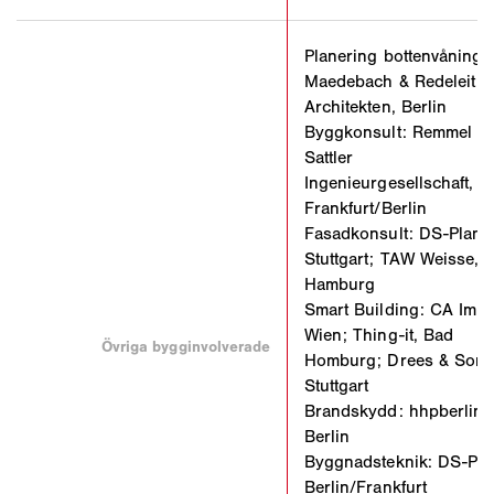
Planering bottenvåning:
Maedebach & Redeleit
Architekten, Berlin
Byggkonsult: Remmel +
Sattler
Ingenieurgesellschaft,
Frankfurt/Berlin
Fasadkonsult: DS-Plan,
Stuttgart; TAW Weisse,
Hamburg
Smart Building: CA Imm
Wien; Thing-it, Bad
Övriga bygginvolverade
Homburg; Drees & Somm
Stuttgart
Brandskydd: hhpberlin,
Berlin
Byggnadsteknik: DS-Pla
Berlin/Frankfurt