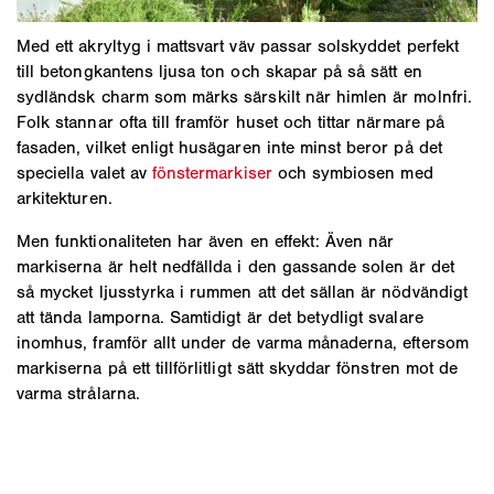
Med ett akryltyg i mattsvart väv passar solskyddet perfekt
till betongkantens ljusa ton och skapar på så sätt en
sydländsk charm som märks särskilt när himlen är molnfri.
Folk stannar ofta till framför huset och tittar närmare på
fasaden, vilket enligt husägaren inte minst beror på det
speciella valet av
fönstermarkiser
och symbiosen med
arkitekturen.
Men funktionaliteten har även en effekt: Även när
markiserna är helt nedfällda i den gassande solen är det
så mycket ljusstyrka i rummen att det sällan är nödvändigt
att tända lamporna. Samtidigt är det betydligt svalare
inomhus, framför allt under de varma månaderna, eftersom
markiserna på ett tillförlitligt sätt skyddar fönstren mot de
varma strålarna.