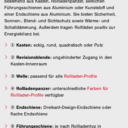
bestehend aus Kasten, Rollladenpanzer, seitlichen
Führungsschienen aus Aluminium oder Kunststoff und
einer Endschiene aus Aluminium. Sie bieten Sicherheit,
Sonnen-, Blend- und Sichtschutz sowie Wärme- und
Schalldämmung. Außerdem tragen Rollläden positiv zur
Energiebilanz bei.
①
Kasten:
eckig, rund, quadratisch oder Putz
②
Revisionsblende:
ungehinderter Zugang in den
Kasten-Innenraum
③
Welle:
passend für alle
Rollladen-Profile
④
Rollladenpanzer:
unterschiedliche
Farben für
Rollladen-Profile
verfügbar
⑤
Endschiene:
Dreikant-Design-Endschiene oder
flache Endschiene
⑥
Führungsschiene:
je nach Rollladentyp in