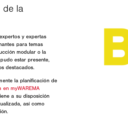
expertos y expertas
nantes para temas
rucción modular o la
o pudo estar presente,
os destacados.
lmente la planificación de
ión en myWAREMA
iene a su disposición
tualizada, así como
ión.