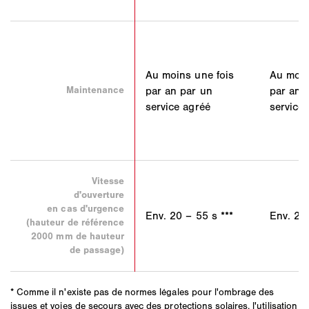
Au moins une fois
Au moin
Maintenance
par an par un
par an 
service agréé
service 
Vitesse
d'ouverture
en cas d'urgence
Env. 20 – 55 s ***
Env. 2 
(hauteur de référence
2000 mm de hauteur
de passage)
* Comme il n'existe pas de normes légales pour l'ombrage des
issues et voies de secours avec des protections solaires, l'utilisation