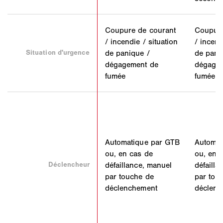
Coupure de courant
Coupure
/ incendie / situation
/ incend
Situation d'urgence
de panique /
de pani
dégagement de
dégage
fumée
fumée
Automatique par GTB
Automat
ou, en cas de
ou, en 
Déclencheur
défaillance, manuel
défailla
par touche de
par tou
déclenchement
déclenc