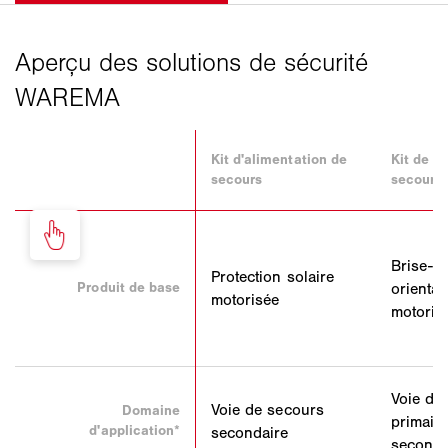
Kit d'alimentation de
Kit de r
secours
secours
Brise-so
Protection solaire
Produit de base
orientab
motorisée
motoris
Voie de
Voie de secours
Domaine
primaire
d'application*
secondaire
seconda