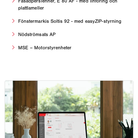
Fasadpersienner, E 80 AF - med linföring och
plattlameller
Fönstermarkis Soltis 92 - med easyZIP-styrning
Nödströmsats AP
MSE – Motorstyrenheter