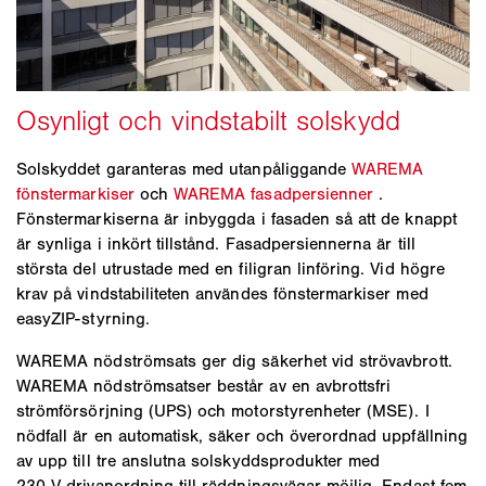
Solskyddet garanteras med utanpåliggande
WAREMA
fönstermarkiser
och
WAREMA fasadpersienner
.
Fönstermarkiserna är inbyggda i fasaden så att de knappt
är synliga i inkört tillstånd. Fasadpersiennerna är till
största del utrustade med en filigran linföring. Vid högre
krav på vindstabiliteten användes fönstermarkiser med
easyZIP-styrning.
WAREMA nödströmsats ger dig säkerhet vid strövavbrott.
WAREMA nödströmsatser består av en avbrottsfri
strömförsörjning (UPS) och motorstyrenheter (MSE). I
nödfall är en automatisk, säker och överordnad uppfällning
av upp till tre anslutna solskyddsprodukter med
230 V drivanordning till räddningsvägar möjlig. Endast fem