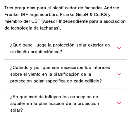
Tres preguntas para el planificador de fachadas Andreé
Franke, IBF Ingenieurbüro Franke GmbH & Co.KG y
miembro del UBF (Asesor Independiente para a asociación
de tecnología de fachadas).
Hoy en día, las fachadas de los edificios de
oficinas y comerciales deben diseñarse para
aprovechar al máximo la luz natural, ofrecer la
mejor protección térmica de verano y, sobre
Especialmente en edificios con geometrías
todo en los puestos de trabajo con
complejas y con cargas de viento muy
ordenadores, garantizar unas condiciones
diferentes en las distintas fachadas, los valores
cómodas para trabajar delante de la pantalla.
umbral de resistencia al viento necesarios
Para aclarar con antelación las cuestiones
En el control de sistemas de protección solar,
deben determinarse mediante un informe de
técnicas de ingeniería, se recomienda contar